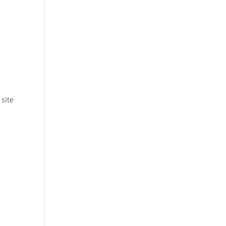
s
 site