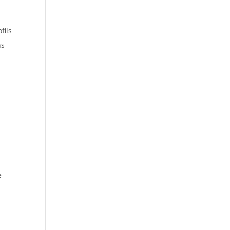
fils
ns
e