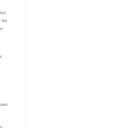
ous
 les
ur
us
mbien
os