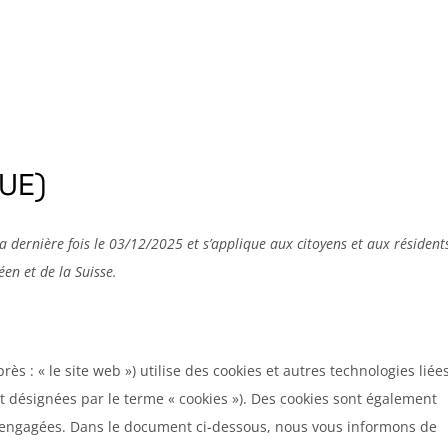
e l’Oiseau 2026
News
L’Association
Rejoi
Galeries Photos
(UE)
la dernière fois le 03/12/2025 et s’applique aux citoyens et aux résident
n et de la Suisse.
près : « le site web ») utilise des cookies et autres technologies liée
nt désignées par le terme « cookies »). Des cookies sont également
s engagées. Dans le document ci-dessous, nous vous informons de