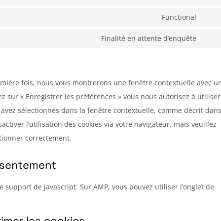
googl
Cons
servi
fonts
to
Functional
googl
Cons
servi
map
to
Finalité en attente d’enquête
yout
Cons
servi
to
divi-
servi
(eleg
remière fois, nous vous montrerons une fenêtre contextuelle avec u
diver
them
ez sur « Enregistrer les préférences » vous nous autorisez à utiliser
 avez sélectionnés dans la fenêtre contextuelle, comme décrit dans
ctiver l’utilisation des cookies via votre navigateur, mais veuillez
ctionner correctement.
onsentement
e support de javascript. Sur AMP, vous pouvez utiliser l’onglet de
rimer les cookies