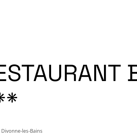
e l’Oiseau 2026
News
L’Association
Rejoi
Galeries Photos
ESTAURANT 
**
 Divonne-les-Bains