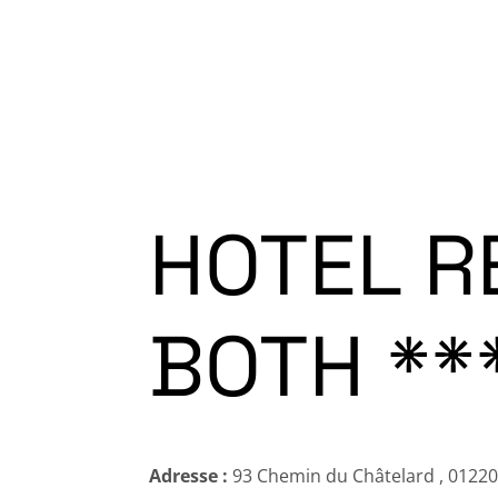
Accueil
Programme Fête d
HOTEL R
BOTH **
Adresse :
93 Chemin du Châtelard , 01220