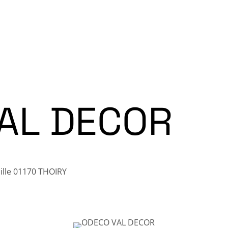
e l’Oiseau 2026
News
L’Association
Rejoi
Galeries Photos
AL DECOR
aille 01170 THOIRY