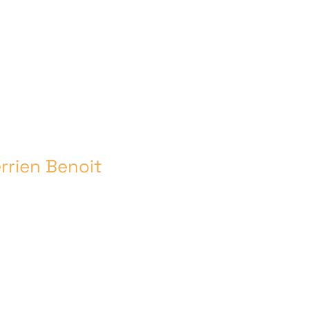
e l’Oiseau 2026
News
L’Association
Rejoi
Galeries Photos
rrien Benoit