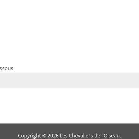
e l’Oiseau 2026
News
L’Association
Rejoi
Galeries Photos
essous:
Copyright © 2026 Les Chevaliers de l’Oiseau.